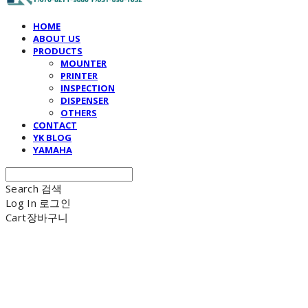
HOME
ABOUT US
PRODUCTS
MOUNTER
PRINTER
INSPECTION
DISPENSER
OTHERS
CONTACT
YK BLOG
YAMAHA
Search
검색
Log In
로그인
Cart
장바구니