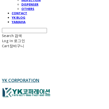
DISPENSER
OTHERS
CONTACT
YK BLOG
YAMAHA
Search
검색
Log In
로그인
Cart
장바구니
YK CORPORATION