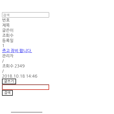
번호
제목
글쓴이
조회수
등록일
1
중고 장비 팝니다.
관리자
/
조회수
2349
/
2018.10.18 14:46
글쓰기
검색
Products